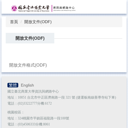
跳
到
主
首頁
開放文件(ODF)
要
內
容
開放文件(ODF)
區
開放文件格式(ODF)
繁體
English
國立臺北商業大學資訊與網路中心
地址：10051 台北市中正區濟南路一段 321 號 (捷運板南線善導寺站下車)
電話：(02)33222777分機:6172
桃園校區：
地址：324桃園市平鎮區福龍路一段100號
電話：(03)4506333分機:8061