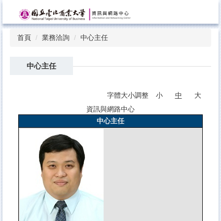
跳
到
主
首頁
業務洽詢
中心主任
要
內
容
中心主任
區
字體大小調整
小
中
大
資訊與網路中心
中心主任