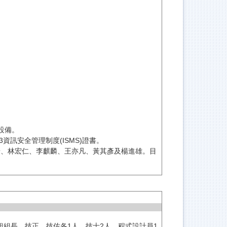
。
設備。
13資訊安全管理制度(ISMS)證書。
彥、林宏仁、李麒麟、王亦凡、黃其彥及楊進雄。目
組長、技正、技佐各1人、技士2人、程式設計員1