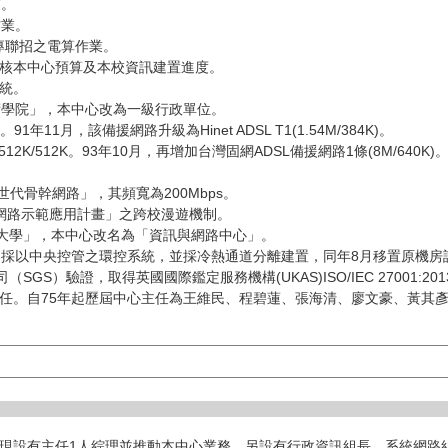
業。
作業。
二專聯招之電算作業。
審核本中心預算及本校資訊建置進度。
系統。
術學院」，本中心改為一級行政單位。
91年11月，該備援網路升級為Hinet ADSL T1(1.54M/384K)。
條512K/512K。93年10月，再增加台灣固網ADSL備援網路1條(8M/640K)
。
新世代骨幹網路」，其頻寬為200Mbps。
頻網路示範應用計畫」之跨校漫遊機制。
業大學」，本中心改名為「資訊與網路中心」。
置，採以中央控管之環控系統，並採冷熱通道分離建置，同年8月移置原機房
GS）驗證，取得英國國際鑑定服務機構(UKAS)ISO/IEC 27001:20
兼任。自75年起歷屆中心主任為王維民、程碧蓮、張海清、廖文豪、黃其
現設有主任1人綜理並推動本中心業務，另設有行政資訊組長、系統網路組