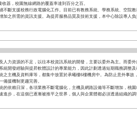
線接收器，校園無線網路的覆蓋率達到百分之百。
續不斷支援校務行政電腦化工作。目前已有教務系統、學務系統、空院教
增加之所需的資訊支援。為提昇服務品質及技術支援，本中心除設專人負
及人力資源的不足，以往本校資訊系統的開發，主要以委外為主。而委外
系統開發經驗與提昇軟體設計的專業能力，因此計劃透過短期職務調整及
統之主機及資料庫等，都集中放置於承曦樓6樓機房中。為防止意外事故
一備援機制更趨完善。
統的依賴日深，各項業務不斷電腦化，主機及網路設備等不斷增加，桃園
速進步，在這個已逐漸被推平之世界，個人與企業體都必須透過組織的調