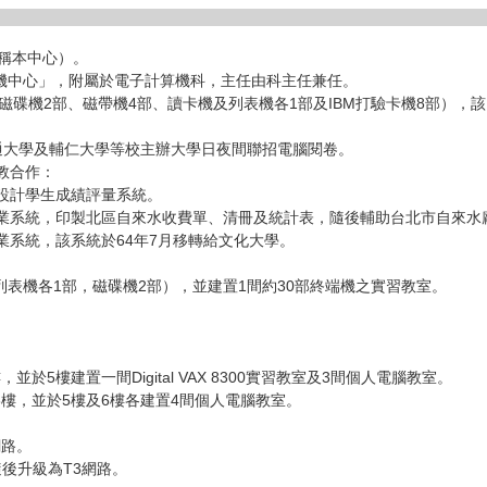
稱本中心）。
算機中心」，附屬於電子計算機科，主任由科主任兼任。
（包括磁碟機2部、磁帶機4部、讀卡機及列表機各1部及IBM打驗卡機8部
交通大學及輔仁大學等校主辦大學日夜間聯招電腦閱卷。
教合作：
設計學生成績評量系統。
業系統，印製北區自來水收費單、清冊及統計表，隨後輔助台北市自來水
業系統，該系統於64年7月移轉給文化大學。
卡機及列表機各1部，磁碟機2部），並建置1間約30部終端機之實習教室。
於5樓建置一間Digital VAX 8300實習教室及3間個人電腦教室。
6樓，並於5樓及6樓各建置4間個人電腦教室。
網路。
隨後升級為T3網路。