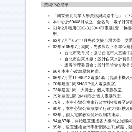
資網中心沿革
「國立臺北商業大學資訊與網路中心」（下
本中心於60年8月成立，全名為「電子計
61年2月租用CDC-3150中型電腦1套
型。
62年7月至65年7月先後支援台灣大學、
62年至65年7月期間，先後與以下各單位建
台北市教育局；協助台北市大直國中
台北市自來水廠；設計自來水計費作
證券管理委員會；設計證管會交割作
66年本中心改隸屬教務處。
66年7月置TI-990/12電腦1套（含讀
70年建置1間SHARP個人電腦教室。
73年建置1間「大博士」個人電腦教室。
75年建置1間IBM相容之個人電腦教室。
75年，本中心辦公室由行政大樓4樓移至5樓，並
80年，本中心辦公室擴增至行政大樓5樓及
83年，個人電腦教室開始以網路連結。
84至87年，開始建置連接各大樓間之光纖
85年，建置連接台灣學術網路之T1網路，