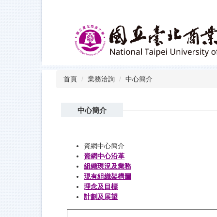
跳
到
主
要
內
容
區
首頁
業務洽詢
中心簡介
中心簡介
資網中心簡介
資網中心沿革
組織現況及業務
現有組織架構圖
理念及目標
計劃及展望