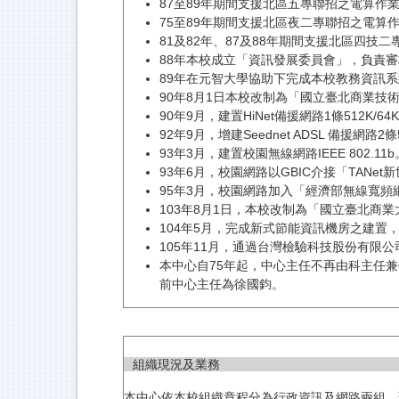
87至89年期間支援北區五專聯招之電算作
75至89年期間支援北區夜二專聯招之電算
81及82年、87及88年期間支援北區四技
88年本校成立「資訊發展委員會」，負責
89年在元智大學協助下完成本校教務資訊
90年8月1日本校改制為「國立臺北商業技
90年9月，建置HiNet備援網路1條512K/64K。
92年9月，增建Seednet ADSL 備援網路2
93年3月，建置校園無線網路IEEE 802.11b
93年6月，校園網路以GBIC介接「TANet
95年3月，校園網路加入「經濟部無線寬
103年8月1日，本校改制為「國立臺北商
104年5月，完成新式節能資訊機房之建
105年11月，通過台灣檢驗科技股份有限公司（S
本中心自75年起，中心主任不再由科主任
前中心主任為徐國鈞。
組織現況及業務
本中心依本校組織章程分為行政資訊及網路兩組。