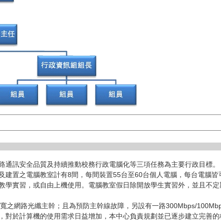
路通訊安全品質及持續推動校務行政電腦化等三項任務為主要行政目標。
及建置之電腦教室計有8間，每間裝置55台至60台個人電腦，每台電腦
教學實習，或自由上機使用。電腦教室假日除開放學生實習外，並且不定
寬之網路光纖主幹；且為預防主幹線故障，另設有一路300Mbps/100Mbp
，對於計算機的使用需求日益增加，本中心負責規劃並已逐步建立完善的