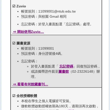
☑ Zuvio
帳號規則：11099001@ntub.edu.tw
預設密碼：與校園 Gmail 相同
忘記密碼：於登入畫面點選「忘記密碼」處理。
⇨ 開始使用Zuvio…
☑ 圖書資源
帳號規則：11099001
預設密碼：身分證號後4碼。
忘記密碼：
於登入畫面點選「
忘記密碼
」回復預設密碼，
或請攜帶證件親至
圖書館
（02-23226148）辦
理。
⇨ 看看有何館藏書刊…
☑ 全校授權軟體
本校在學生之個人電腦皆可安裝。
微軟軟體啟動授權效期為180天，過期須再次啟動，