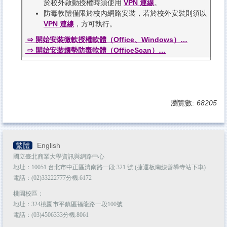
於校外啟動授權時須使用
VPN 連線
。
防毒軟體僅限於校內網路安裝，若於校外安裝則須以
VPN 連線
，方可執行。
⇨ 開始安裝微軟授權軟體（Office、Windows）…
⇨ 開始安裝趨勢防毒軟體（OfficeScan）…
瀏覽數:
68205
繁體
English
國立臺北商業大學資訊與網路中心
地址：10051 台北市中正區濟南路一段 321 號 (捷運板南線善導寺站下車)
電話：(02)33222777分機:6172
桃園校區：
地址：324桃園市平鎮區福龍路一段100號
電話：(03)4506333分機:8061