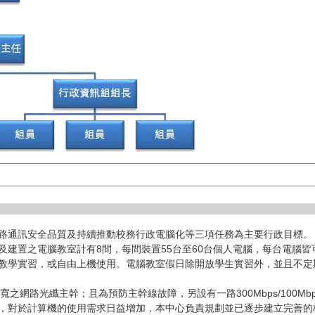
路通訊安全品質及持續推動校務行政電腦化等三項任務為主要行政目標。
及建置之電腦教室計有8間，每間裝置55台至60台個人電腦，每台電腦
教學實習，或自由上機使用。電腦教室假日除開放學生實習外，並且不定
寬之網路光纖主幹；且為預防主幹線故障，另設有一路300Mbps/100Mbp
，對於計算機的使用需求日益增加，本中心負責規劃並已逐步建立完善的