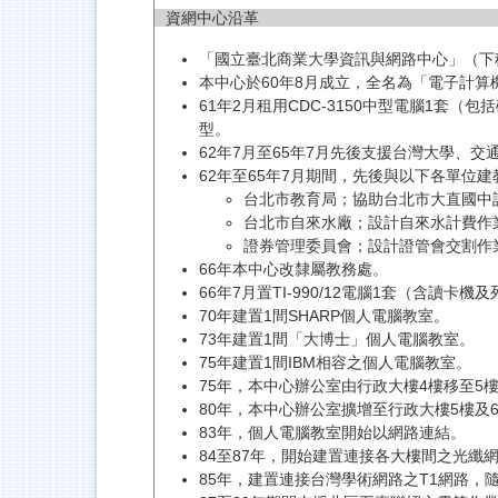
資網中心沿革
「國立臺北商業大學資訊與網路中心」（下
本中心於60年8月成立，全名為「電子計
61年2月租用CDC-3150中型電腦1套
型。
62年7月至65年7月先後支援台灣大學、
62年至65年7月期間，先後與以下各單位建
台北市教育局；協助台北市大直國中
台北市自來水廠；設計自來水計費作
證券管理委員會；設計證管會交割作
66年本中心改隸屬教務處。
66年7月置TI-990/12電腦1套（含讀
70年建置1間SHARP個人電腦教室。
73年建置1間「大博士」個人電腦教室。
75年建置1間IBM相容之個人電腦教室。
75年，本中心辦公室由行政大樓4樓移至5樓，並
80年，本中心辦公室擴增至行政大樓5樓及
83年，個人電腦教室開始以網路連結。
84至87年，開始建置連接各大樓間之光纖
85年，建置連接台灣學術網路之T1網路，