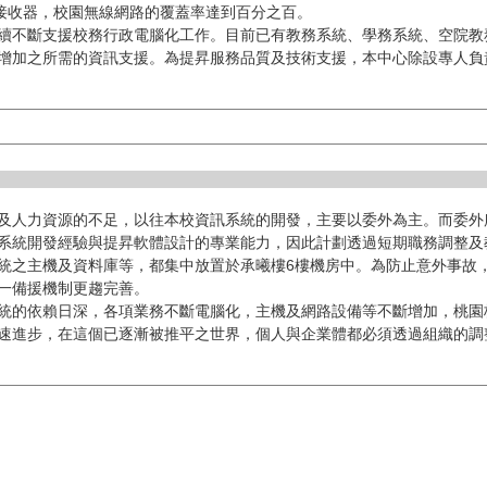
線接收器，校園無線網路的覆蓋率達到百分之百。
續不斷支援校務行政電腦化工作。目前已有教務系統、學務系統、空院教
增加之所需的資訊支援。為提昇服務品質及技術支援，本中心除設專人負
及人力資源的不足，以往本校資訊系統的開發，主要以委外為主。而委外
系統開發經驗與提昇軟體設計的專業能力，因此計劃透過短期職務調整及
統之主機及資料庫等，都集中放置於承曦樓6樓機房中。為防止意外事故
一備援機制更趨完善。
統的依賴日深，各項業務不斷電腦化，主機及網路設備等不斷增加，桃園
速進步，在這個已逐漸被推平之世界，個人與企業體都必須透過組織的調