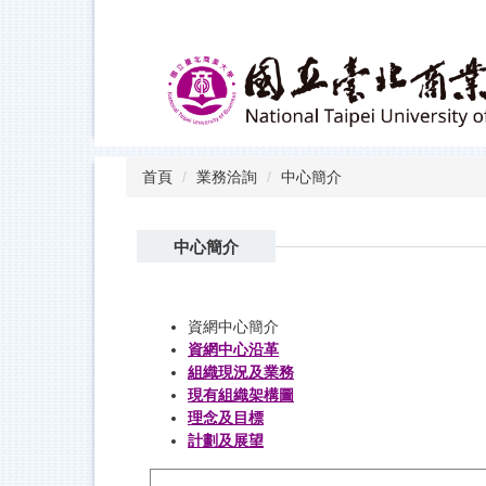
跳
到
主
要
內
容
區
首頁
業務洽詢
中心簡介
中心簡介
資網中心簡介
資網中心沿革
組織現況及業務
現有組織架構圖
理念及目標
計劃及展望