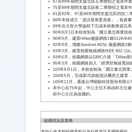
87至89年期間支援北區五專聯招之電算作
75至89年期間支援北區夜二專聯招之電算
81及82年、87及88年期間支援北區四技
88年本校成立「資訊發展委員會」，負責
89年在元智大學協助下完成本校教務資訊
90年8月1日本校改制為「國立臺北商業技
90年9月，建置HiNet備援網路1條512K/64K。
92年9月，增建Seednet ADSL 備援網路2
93年3月，建置校園無線網路IEEE 802.11b
93年6月，校園網路以GBIC介接「TANet
95年3月，校園網路加入「經濟部無線寬
103年8月1日，本校改制為「國立臺北商
104年5月，完成新式節能資訊機房之建
105年11月，通過台灣檢驗科技股份有限公司（S
本中心自75年起，中心主任不再由科主任
前中心主任為徐國鈞。
組織現況及業務
本中心依本校組織章程分為行政資訊及網路兩組。