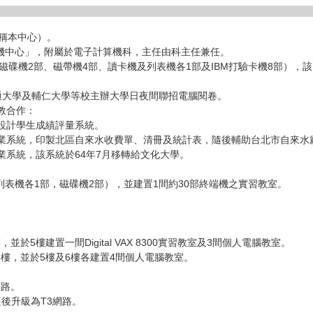
稱本中心）。
算機中心」，附屬於電子計算機科，主任由科主任兼任。
（包括磁碟機2部、磁帶機4部、讀卡機及列表機各1部及IBM打驗卡機8部
交通大學及輔仁大學等校主辦大學日夜間聯招電腦閱卷。
教合作：
設計學生成績評量系統。
業系統，印製北區自來水收費單、清冊及統計表，隨後輔助台北市自來水
業系統，該系統於64年7月移轉給文化大學。
卡機及列表機各1部，磁碟機2部），並建置1間約30部終端機之實習教室。
於5樓建置一間Digital VAX 8300實習教室及3間個人電腦教室。
6樓，並於5樓及6樓各建置4間個人電腦教室。
網路。
隨後升級為T3網路。