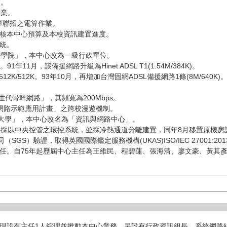
業。
作業。
二專聯招之電算作業。
審核本中心預算及本校資訊建置進度。
系統。
術學院」，本中心改為一級行政單位。
91年11月，該備援網路升級為Hinet ADSL T1(1.54M/384K)。
條512K/512K。93年10月，再增加台灣固網ADSL備援網路1條(8M/640K)
。
新世代骨幹網路」，其頻寬為200Mbps。
頻網路示範應用計畫」之跨校漫遊機制。
業大學」，本中心改名為「資訊與網路中心」。
置，採以中央控管之環控系統，並採冷熱通道分離建置，同年8月移置原機房
GS）驗證，取得英國國際鑑定服務機構(UKAS)ISO/IEC 27001:20
兼任。自75年起歷屆中心主任為王維民、程碧蓮、張海清、廖文豪、黃其
現設有主任1人綜理並推動本中心業務，另設有行政資訊組長、系統網路組