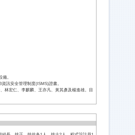
。
設備。
13資訊安全管理制度(ISMS)證書。
彥、林宏仁、李麒麟、王亦凡、黃其彥及楊進雄。目
組長、技正、技佐各1人、技士2人、程式設計員1