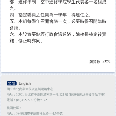
部、進修學制、空中進修學院學生代表各一名組成
之。
四、指定委員之任期為一學年，得連任之。
五、本組每學年召開會議一次，必要時得召開臨時
會議。
六、本設置要點經行政會議通過，陳校長核定後實
施，修正時亦同。
瀏覽數:
4521
繁體
English
國立臺北商業大學資訊與網路中心
地址：10051 台北市中正區濟南路一段 321 號 (捷運板南線善導寺站下車)
電話：(02)33222777分機:6172
桃園校區：
地址：324桃園市平鎮區福龍路一段100號