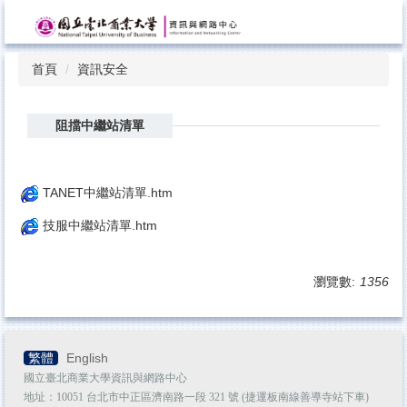
跳
到
主
首頁
資訊安全
要
內
容
阻擋中繼站清單
區
TANET中繼站清單.htm
技服中繼站清單.htm
瀏覽數:
1356
繁體
English
國立臺北商業大學資訊與網路中心
地址：10051 台北市中正區濟南路一段 321 號 (捷運板南線善導寺站下車)